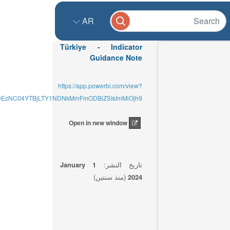
AR
Türkiye - Indicator
Guidance Note
https://app.powerbi.com/view?
NDEzNC04YTBjLTY1NDNkMmFmODBiZSIsImMiOjh9
Open in new window
تاريخ النشر:
1 January
2024
(منذ سنتين)