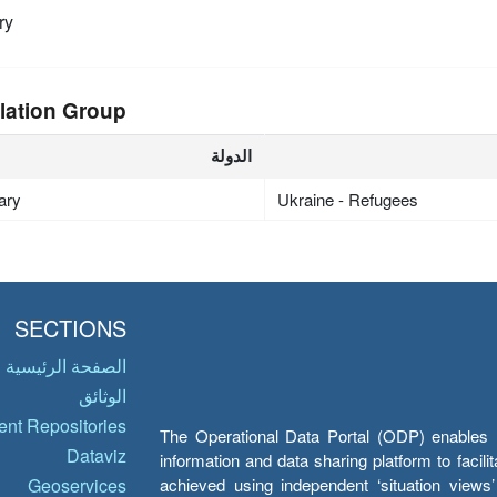
ry
lation Group
الدولة
ary
Ukraine - Refugees
SECTIONS
الصفحة الرئيسية
الوثائق
nt Repositories
The Operational Data Portal (ODP) enables UN
Dataviz
information and data sharing platform to facil
achieved using independent ‘situation view
Geoservices