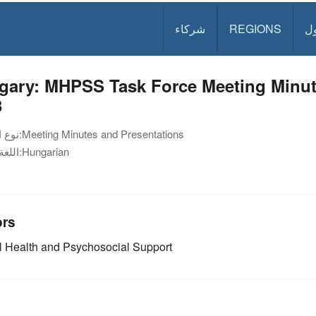
ل
REGIONS
شركاء
gary: MHPSS Task Force Meeting Minute
3
Meeting Minutes and Presentations
نوع الوثيقة:
Hungarian
اللغة:
ors
 Health and Psychosocial Support