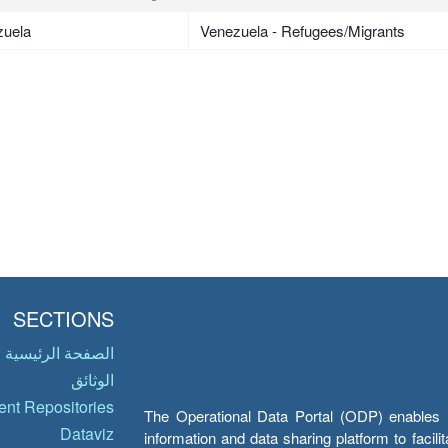
zuela
Venezuela - Refugees/Migrants
SECTIONS
الصفحة الرئيسية
الوثائق
nt Repositories
The Operational Data Portal (ODP) enables UN
Dataviz
information and data sharing platform to facil