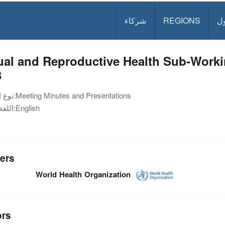
ل
REGIONS
شركاء
ual and Reproductive Health Sub-Worki
3
Meeting Minutes and Presentations
نوع الوثيقة:
English
اللغة:
ers
World Health Organization
ors