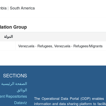
mbia
South America
lation Group
الدولة
Venezuela - Refugees, Venezuela - Refugees/Migrants
SECTIONS
الصفحة الرئيسية
الوثائق
nt Repositories
The Operational Data Portal (ODP) enables UN
Dataviz
information and data sharing platform to facil