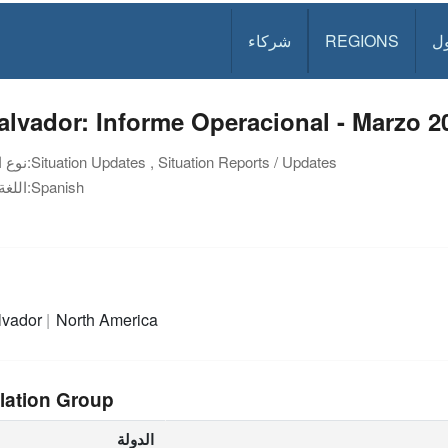
ل
REGIONS
شركاء
alvador: Informe Operacional - Marzo 2
Situation Updates , Situation Reports / Updates
نوع الوثيقة:
Spanish
اللغة:
lvador
North America
lation Group
الدولة