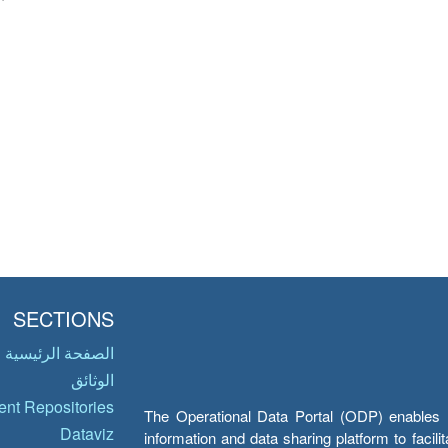
SECTIONS
الصفحة الرئيسية
الوثائق
nt Repositories
The Operational Data Portal (ODP) enables UN
Dataviz
information and data sharing platform to facil