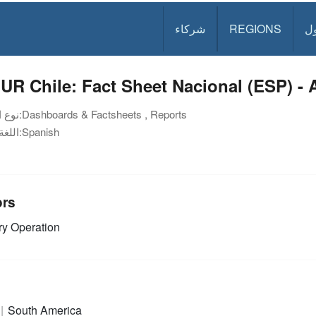
ل
REGIONS
شركاء
R Chile: Fact Sheet Nacional (ESP) - A
Dashboards & Factsheets , Reports
نوع الوثيقة:
Spanish
اللغة:
ors
y Operation
e
South America