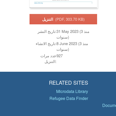
(PDF, 303.70 KB)
التنزيل
31 May 2023 (منذ 3
تاريخ النشر:
سنوات)
8 June 2023 (منذ 3
تاريخ الانشاء:
سنوات)
927
عدد مرات
التنزيل:
RELATED SITES
Microdata Library
Refugee Data Finder
Docume