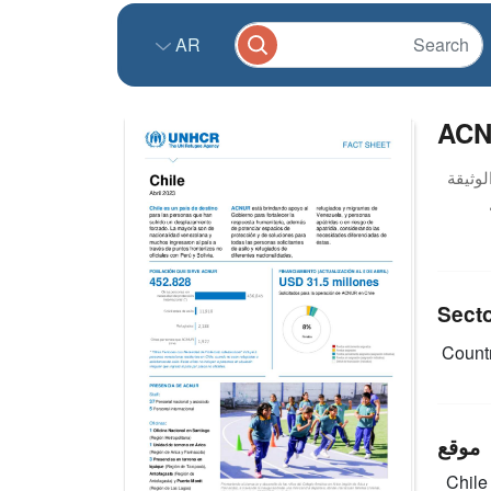
AR
ACNU
Sect
Countr
موقع
Chil