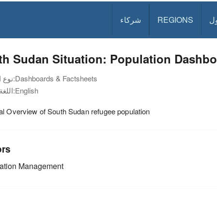
ل
REGIONS
شركاء
h Sudan Situation: Population Dashbo
Dashboards & Factsheets
نوع الوثيقة:
English
اللغة:
al Overview of South Sudan refugee population
ors
mation Management