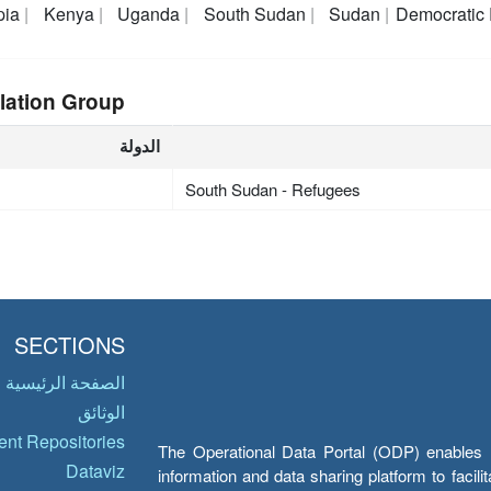
pia
Kenya
Uganda
South Sudan
Sudan
Democratic 
lation Group
الدولة
South Sudan - Refugees
SECTIONS
الصفحة الرئيسية
الوثائق
nt Repositories
The Operational Data Portal (ODP) enables UN
Dataviz
information and data sharing platform to facil