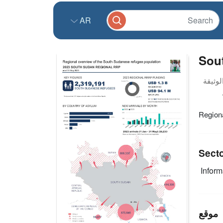
AR
Sout
Region
Sect
Infor
موقع