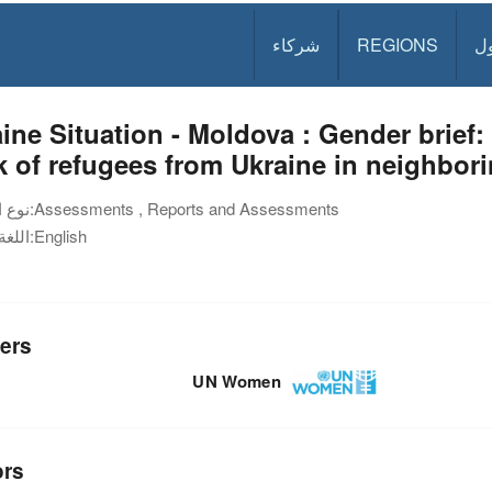
ل
REGIONS
شركاء
ine Situation - Moldova : Gender brief:
 of refugees from Ukraine in neighbor
Assessments , Reports and Assessments
نوع الوثيقة:
English
اللغة:
ers
UN Women
ors