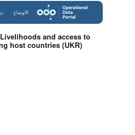
الاوضاع
دو
 Livelihoods and access to
ing host countries (UKR)