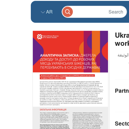
AR
Ukra
work
Partn
Sect