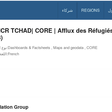
ل
REGIONS
شركاء
R TCHAD| CORE | Afflux des Réfugiés 
)
Dashboards & Factsheets , Maps and geodata , CORE
نوع الوثيقة:
French
اللغة:
lation Group