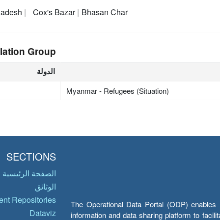
ladesh
Cox's Bazar
Bhasan Char
lation Group
الدولة
Myanmar - Refugees (Situation)
SECTIONS
الصفحة الرئيسية
الوثائق
nt Repositories
The Operational Data Portal (ODP) enables UN
Dataviz
information and data sharing platform to facil