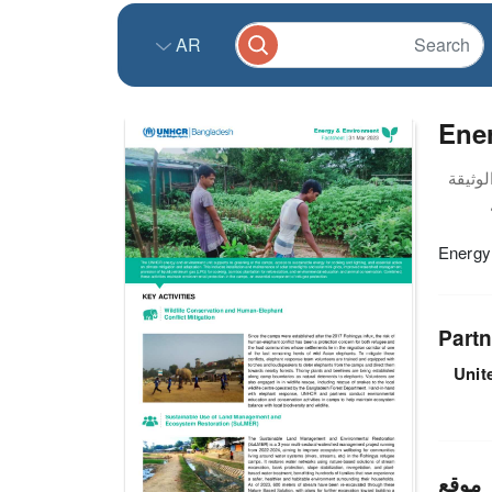
AR
Ener
Energy
Partn
Unit
موقع