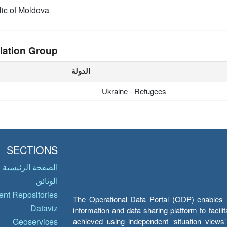
ic of Moldova
lation Group
الدولة
Ukraine - Refugees
SECTIONS
الصفحة الرئيسية
الوثائق
nt Repositories
The Operational Data Portal (ODP) enables UN
Dataviz
information and data sharing platform to facil
achieved using independent ‘situation view
Geoservices