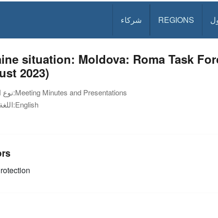
ل
REGIONS
شركاء
ine situation: Moldova: Roma Task For
ust 2023)
Meeting Minutes and Presentations
نوع الوثيقة:
English
اللغة:
ors
rotection