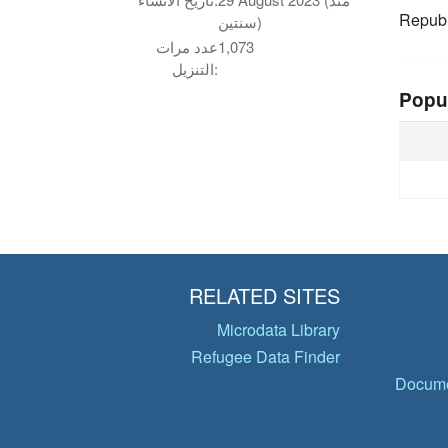
Republ
سنتين)
1,073
عدد مرات
التنزيل:
Popu
RELATED SITES
Microdata Library
Refugee Data Finder
Docume