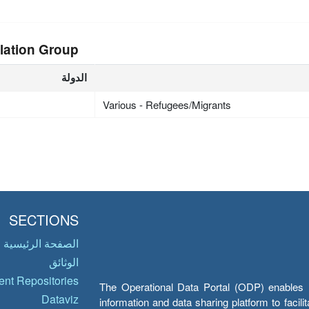
lation Group
الدولة
Various - Refugees/Migrants
SECTIONS
الصفحة الرئيسية
الوثائق
nt Repositories
The Operational Data Portal (ODP) enables UN
Dataviz
information and data sharing platform to facil