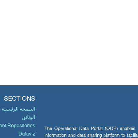
SECTIONS
الصفحة الرئيسية
الوثائق
nt Repositories
The Operational Data Portal (ODP) enables UN
Dataviz
information and data sharing platform to facil