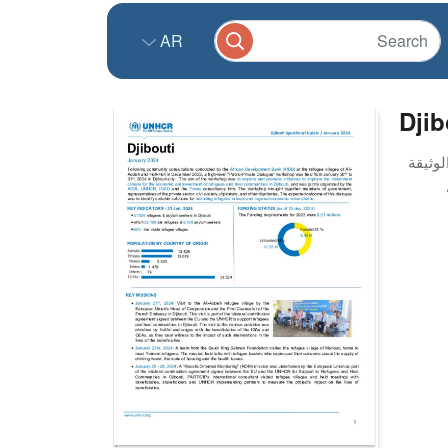
AR
Djib