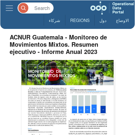
الاوضاع
دول
REGIONS
شركاء
ACNUR Guatemala - Monitoreo de
Movimientos Mixtos. Resumen
ejecutivo - Informe Anual 2023