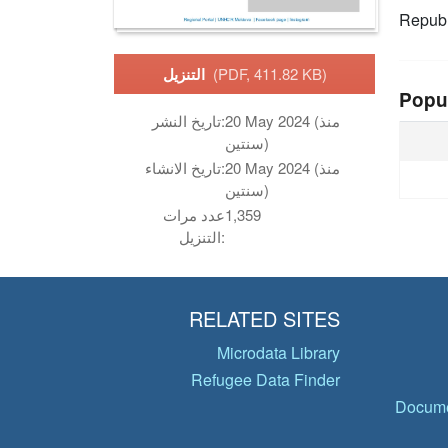
Republ
(PDF, 411.82 KB)
التنزيل
Popu
20 May 2024 (منذ
تاريخ النشر:
سنتين)
20 May 2024 (منذ
تاريخ الانشاء:
سنتين)
1,359
عدد مرات
التنزيل:
RELATED SITES
Microdata Library
Refugee Data Finder
Docume