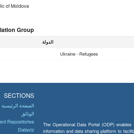
ic of Moldova
lation Group
الدولة
Ukraine - Refugees
SECTIONS
الصفحة الرئيسية
الوثائق
nt Repositories
The Operational Data Portal (ODP) enables UN
Dataviz
information and data sharing platform to facil