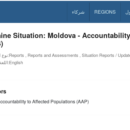
ل
REGIONS
شركاء
ine Situation: Moldova - Accountability
)
Reports , Reports and Assessments , Situation Reports / Updat
نوع الوثيقة:
English
اللغة:
ors
ccountability to Affected Populations (AAP)