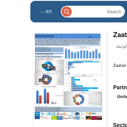
AR
Zaat
Zaatari
Partn
Unit
Sect