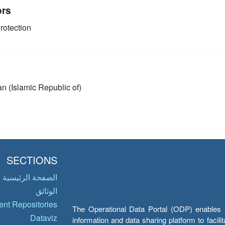
ors
rotection
an (Islamic Republic of)
SECTIONS
الصفحة الرئيسية
الوثائق
nt Repositories
The Operational Data Portal (ODP) enables UN
Dataviz
information and data sharing platform to facil