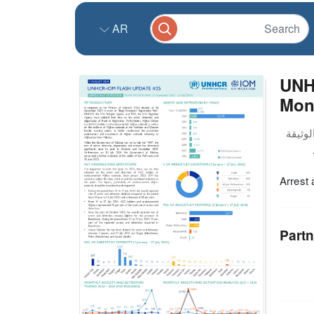
AR
UNH
Moni
Arrest 
Partn