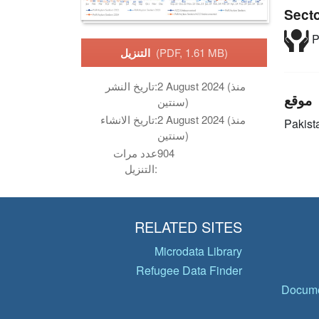
Sect
P
(PDF, 1.61 MB)
التنزيل
2 August 2024 (منذ
تاريخ النشر:
موقع
سنتين)
2 August 2024 (منذ
تاريخ الانشاء:
Pakist
سنتين)
904
عدد مرات
التنزيل:
RELATED SITES
Microdata Library
Refugee Data Finder
Docume