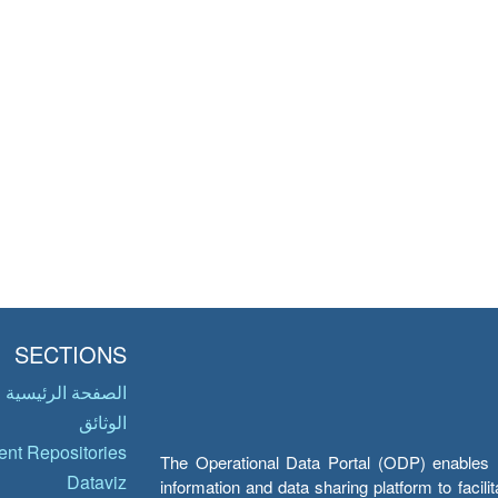
SECTIONS
الصفحة الرئيسية
الوثائق
nt Repositories
The Operational Data Portal (ODP) enables UN
Dataviz
information and data sharing platform to facil