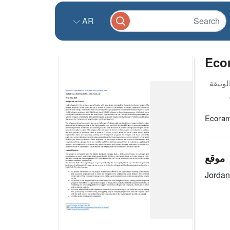
AR
Eco
Ecoram
موقع
Jordan