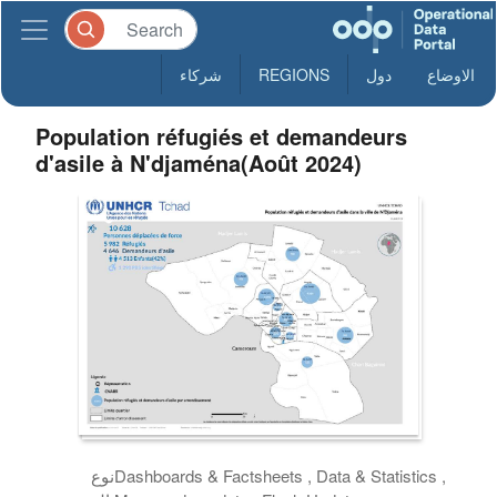
الاوضاع
دول
REGIONS
شركاء
Population réfugiés et demandeurs
d'asile à N'djaména(Août 2024)
Dashboards & Factsheets , Data & Statistics ,
نوع