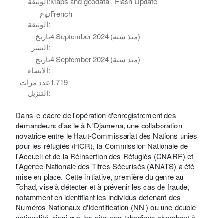
Maps and geodata , Flash Update
الوثيقة:
French
نوع
الوثيقة:
4 September 2024 (منذ سنة)
تاريخ
النشر:
4 September 2024 (منذ سنة)
تاريخ
الانشاء:
1,719
عدد مرات
التنزيل:
Dans le cadre de l'opération d'enregistrement des
demandeurs d'asile à N'Djamena, une collaboration
novatrice entre le Haut-Commissariat des Nations unies
pour les réfugiés (HCR), la Commission Nationale de
l'Accueil et de la Réinsertion des Réfugiés (CNARR) et
l'Agence Nationale des Titres Sécurisés (ANATS) a été
mise en place. Cette initiative, première du genre au
Tchad, vise à détecter et à prévenir les cas de fraude,
notamment en identifiant les individus détenant des
Numéros Nationaux d'Identification (NNI) ou une double
nationalité, ainsi que les citoyens tchadiens cherchant à