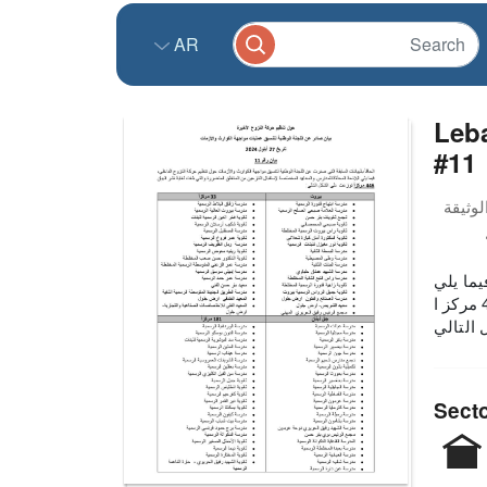
AR
Leba
#11
يما يلي
اللائحة المحدّثة للمدارس والمعاهد المخصّصة لإستقبال النازحين من المناطق المتضررة والتي بلغت لغاية نشر البيان 446 مركز ا
التالي
Sect