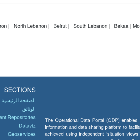
non
North Lebanon
Beirut
South Lebanon
Bekaa
Mo
SECTIONS
الصفحة الرئيسية
الوثائق
nt Repositories
The Operational Data Portal (ODP) enables UN
Dataviz
information and data sharing platform to facil
achieved using independent ‘situation view
Geoservices