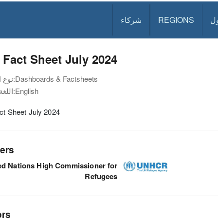
ل
REGIONS
شركاء
y Fact Sheet July 2024
Dashboards & Factsheets
نوع الوثيقة:
English
اللغة:
act Sheet July 2024
ers
ed Nations High Commissioner for
Refugees
ors