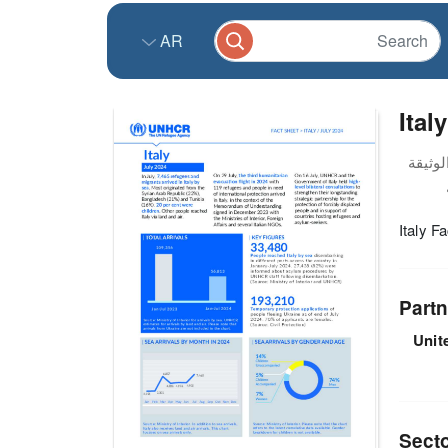
AR
Ital
Italy F
Partn
Unit
Sect