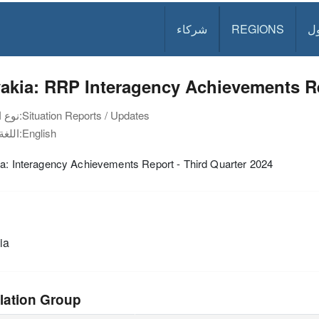
ل
REGIONS
شركاء
akia: RRP Interagency Achievements Re
Situation Reports / Updates
نوع الوثيقة:
English
اللغة:
a: Interagency Achievements Report - Third Quarter 2024
ia
lation Group