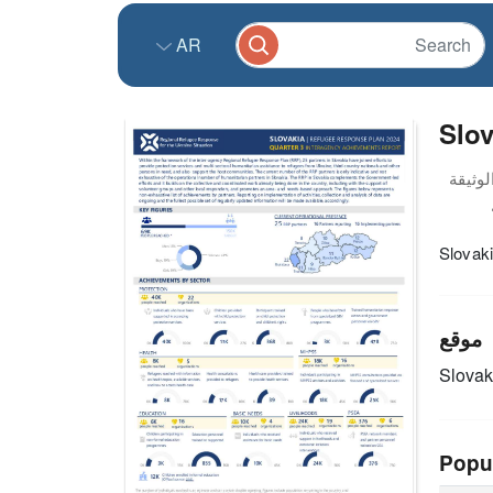
AR
Slov
Slovaki
موقع
Slovak
Popu