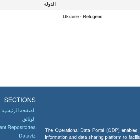
الدولة
Ukraine - Refugees
SECTIONS
الصفحة الرئيسية
الوثائق
nt Repositories
The Operational Data Portal (ODP) enables UN
Dataviz
information and data sharing platform to facil