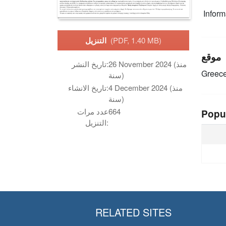
Infor
(PDF, 1.40 MB)
التنزيل
موقع
26 November 2024 (منذ
تاريخ النشر:
Greec
سنة)
4 December 2024 (منذ
تاريخ الانشاء:
سنة)
664
عدد مرات
Popu
التنزيل:
RELATED SITES