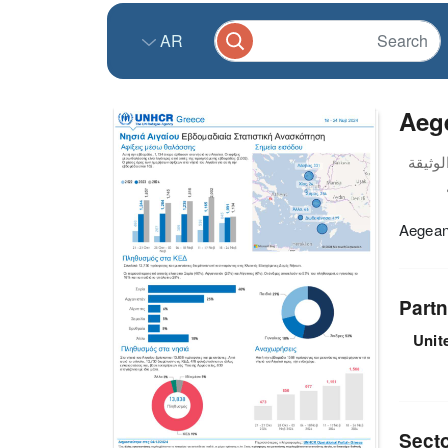
AR
Aege
Aegean
Partn
Unit
Sect