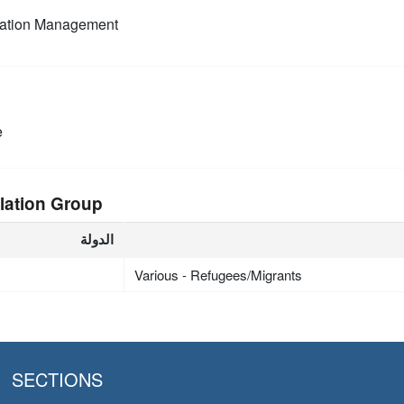
mation Management
e
lation Group
الدولة
Various - Refugees/Migrants
SECTIONS