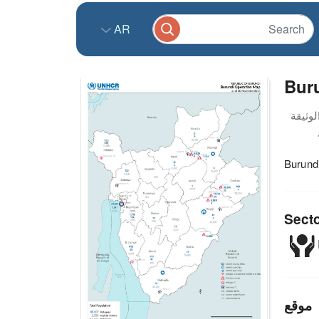
AR
Bur
Burund
Sect
موقع