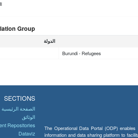
i
lation Group
الدولة
Burundi - Refugees
SECTIONS
الصفحة الرئيسية
الوثائق
nt Repositories
The Operational Data Portal (ODP) enables UN
Dataviz
information and data sharing platform to facil