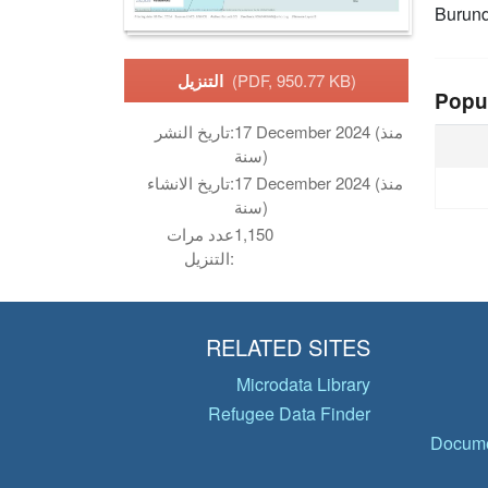
Burund
(PDF, 950.77 KB)
التنزيل
Popu
17 December 2024 (منذ
تاريخ النشر:
سنة)
17 December 2024 (منذ
تاريخ الانشاء:
سنة)
1,150
عدد مرات
التنزيل:
RELATED SITES
Microdata Library
Refugee Data Finder
Docume