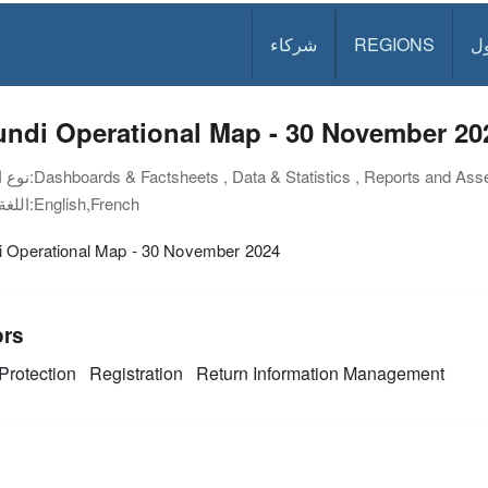
ل
REGIONS
شركاء
undi Operational Map - 30 November 20
Dashboards & Factsheets , Data & Statistics , Reports and Ass
نوع الوثيقة:
English,French
اللغة:
i Operational Map - 30 November 2024
ors
Protection
Registration
Return
Information Management