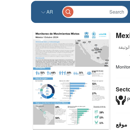
AR
Mex
Monito
Sect
P
موقع