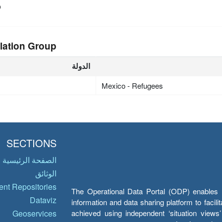
o
lation Group
الدولة
Mexico - Refugees
SECTIONS
الصفحة الرئيسية
الوثائق
nt Repositories
The Operational Data Portal (ODP) enables UN
Dataviz
information and data sharing platform to facil
achieved using independent ‘situation view
Geoservices