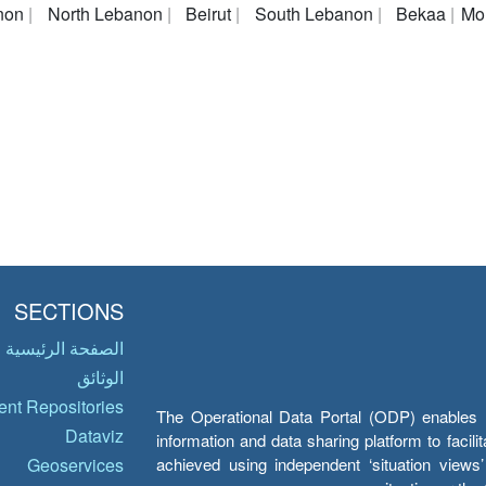
non
North Lebanon
Beirut
South Lebanon
Bekaa
Mo
SECTIONS
الصفحة الرئيسية
الوثائق
nt Repositories
The Operational Data Portal (ODP) enables UN
Dataviz
information and data sharing platform to facil
achieved using independent ‘situation view
Geoservices