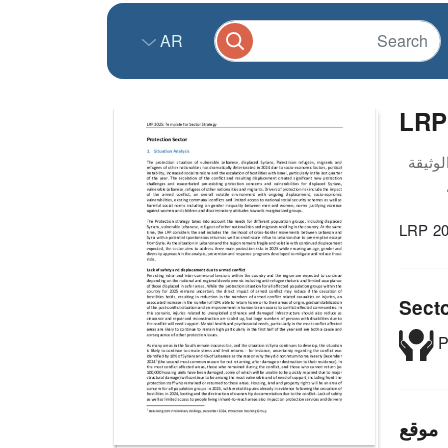
AR
LRP 
LRP 20
Sect
P
موقع