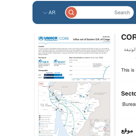
AR
COR
This is
Sect
Burea
موقع