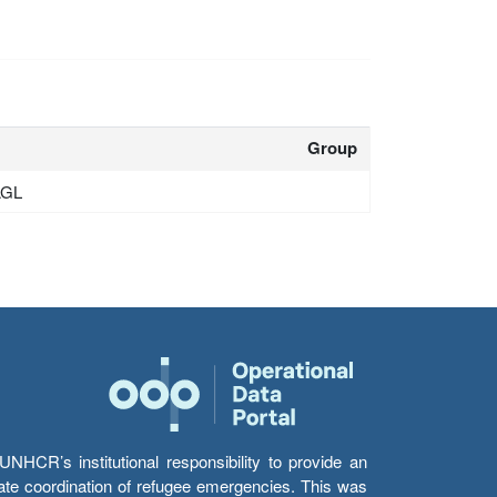
Group
AGL
HCR’s institutional responsibility to provide an
itate coordination of refugee emergencies. This was