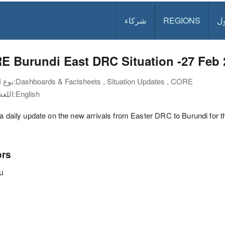
ل
REGIONS
شركاء
E Burundi East DRC Situation -27 Feb 
Dashboards & Factsheets , Situation Updates , CORE
نوع الوثيقة:
English
اللغة:
 a daily update on the new arrivals from Easter DRC to Burundi for
ors
u