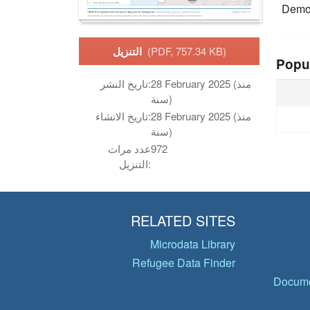
Democ
(PDF, 757.34 KB)
التنزيل
Popu
28 February 2025 (منذ
تاريخ النشر:
سنة)
28 February 2025 (منذ
تاريخ الانشاء:
سنة)
972
عدد مرات
التنزيل:
RELATED SITES
Microdata Library
Refugee Data Finder
Docume