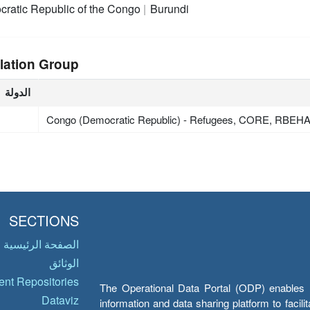
ratic Republic of the Congo
Burundi
lation Group
الدولة
Congo (Democratic Republic) - Refugees, CORE, RBEH
SECTIONS
الصفحة الرئيسية
الوثائق
nt Repositories
The Operational Data Portal (ODP) enables UN
Dataviz
information and data sharing platform to facil