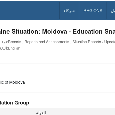
ل
REGIONS
شركاء
ine Situation: Moldova - Education Sn
Reports , Reports and Assessments , Situation Reports / Updat
نوع الوثيقة:
English
اللغة:
ic of Moldova
lation Group
الدولة