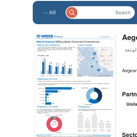
AR
Aege
Aegean
Partn
Unit
Sect