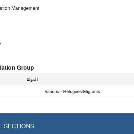
mation Management
e
lation Group
الدولة
Various - Refugees/Migrants
SECTIONS