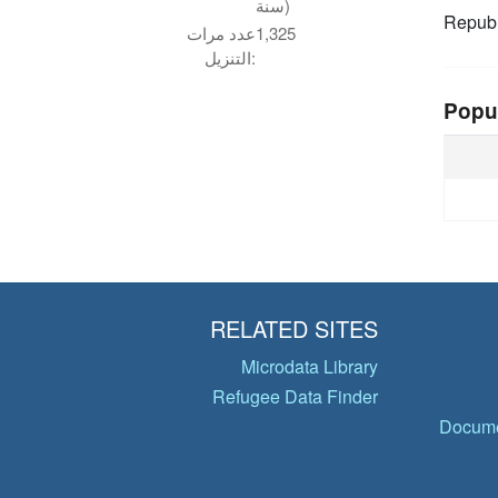
سنة)
Republ
1,325
عدد مرات
التنزيل:
Popu
RELATED SITES
Microdata Library
Refugee Data Finder
Docume