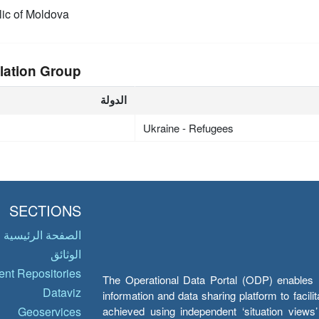
ic of Moldova
lation Group
الدولة
Ukraine - Refugees
SECTIONS
الصفحة الرئيسية
الوثائق
nt Repositories
The Operational Data Portal (ODP) enables UN
Dataviz
information and data sharing platform to facil
achieved using independent ‘situation view
Geoservices