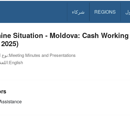
ل
REGIONS
شركاء
ine Situation - Moldova: Cash Working
 2025)
Meeting Minutes and Presentations
نوع الوثيقة:
English
اللغة:
ors
Assistance