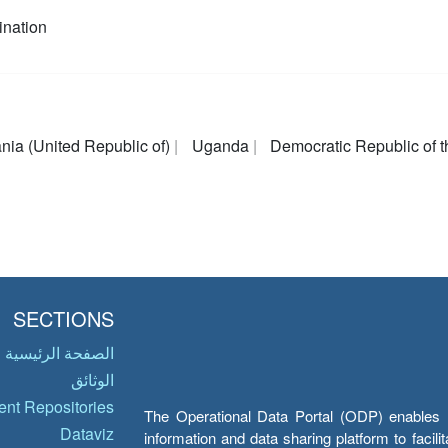
nation
nia (United Republic of)
Uganda
Democratic Republic of
SECTIONS
الصفحة الرئيسية
الوثائق
nt Repositories
The Operational Data Portal (ODP) enables UN
Dataviz
information and data sharing platform to facil