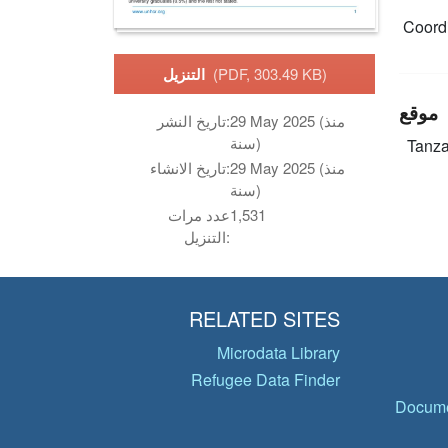
Coordi
(PDF, 303.49 KB)
التنزيل
موقع
29 May 2025 (منذ
تاريخ النشر:
سنة)
Tanza
29 May 2025 (منذ
تاريخ الانشاء:
سنة)
1,531
عدد مرات
التنزيل:
RELATED SITES
Microdata Library
Refugee Data Finder
Docume