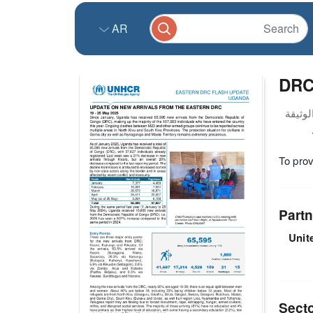
AR
DRC 
To prov
Partn
Unit
Sect