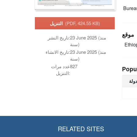
Burea
(PDF, 424.55 KB)
التنزيل
موقع
23 June 2025 (منذ
تاريخ النشر:
Ethio
سنة)
23 June 2025 (منذ
تاريخ الانشاء:
سنة)
827
عدد مرات
Popu
التنزيل:
دولة
RELATED SITES