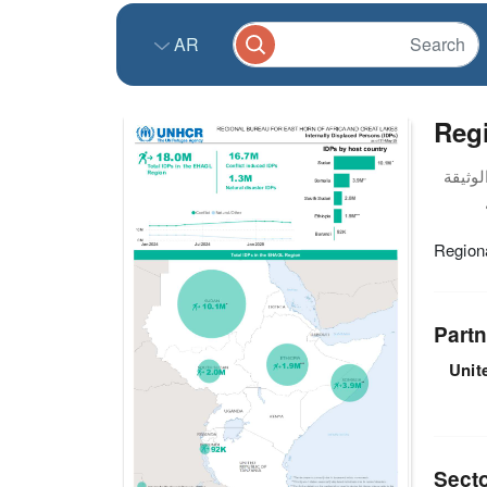
AR
Reg
Region
Partn
Unit
Sect