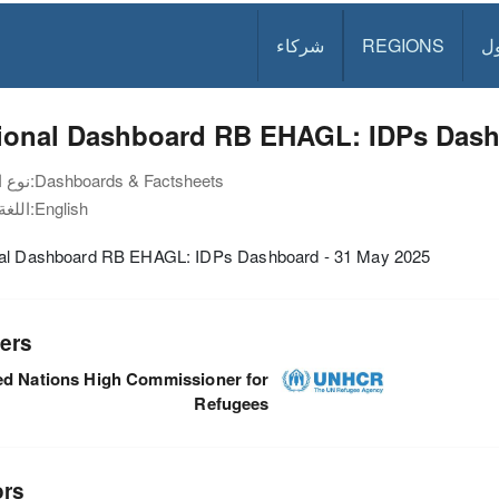
ل
REGIONS
شركاء
ional Dashboard RB EHAGL: IDPs Dashb
Dashboards & Factsheets
نوع الوثيقة:
English
اللغة:
al Dashboard RB EHAGL: IDPs Dashboard - 31 May 2025
ers
ed Nations High Commissioner for
Refugees
ors