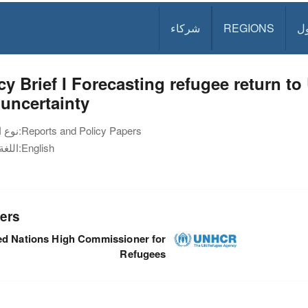
ل
REGIONS
شركاء
cy Brief I Forecasting refugee return t
uncertainty
Reports and Policy Papers
نوع الوثيقة:
English
اللغة:
ers
ed Nations High Commissioner for
Refugees