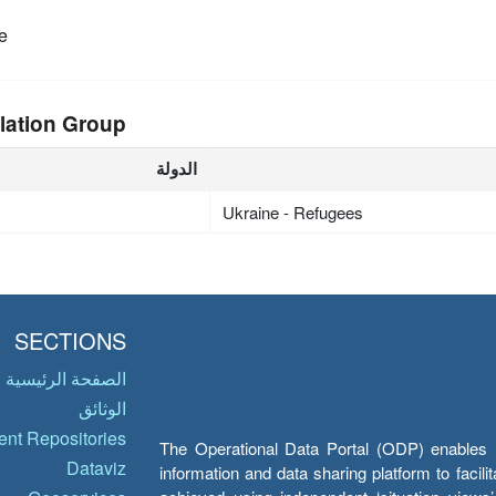
e
lation Group
الدولة
Ukraine - Refugees
SECTIONS
الصفحة الرئيسية
الوثائق
nt Repositories
The Operational Data Portal (ODP) enables UN
Dataviz
information and data sharing platform to facil