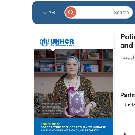
AR
Poli
and 
Partn
Unit
موقع