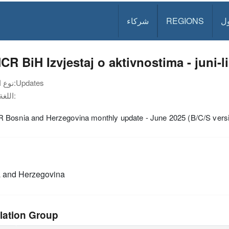
ل
REGIONS
شركاء
R BiH Izvjestaj o aktivnostima - juni-l
Updates
نوع الوثيقة:
اللغة:
Bosnia and Herzegovina monthly update - June 2025 (B/C/S vers
 and Herzegovina
lation Group