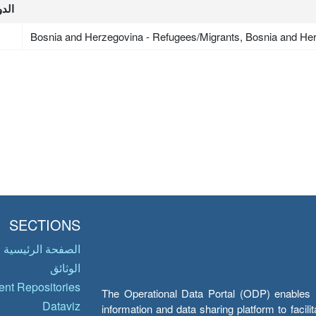
الدو
Bosnia and Herzegovina - Refugees/Migrants, Bosnia and He
SECTIONS
الصفحة الرئيسية
الوثائق
nt Repositories
The Operational Data Portal (ODP) enables UN
Dataviz
information and data sharing platform to facil