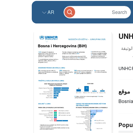
AR
UNHC
UNHCR 
موقع
Bosnia
Popu