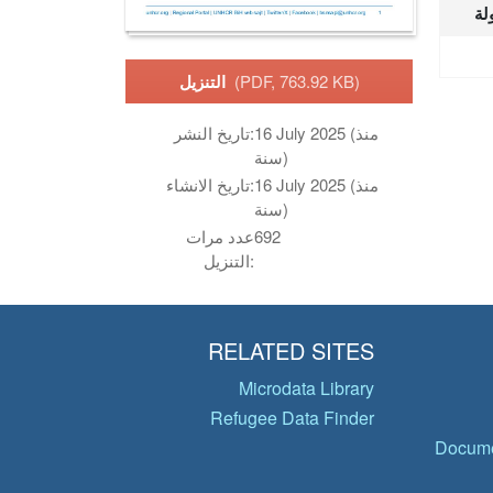
لة
(PDF, 763.92 KB)
التنزيل
16 July 2025 (منذ
تاريخ النشر:
سنة)
16 July 2025 (منذ
تاريخ الانشاء:
سنة)
692
عدد مرات
التنزيل:
RELATED SITES
Microdata Library
Refugee Data Finder
Docume