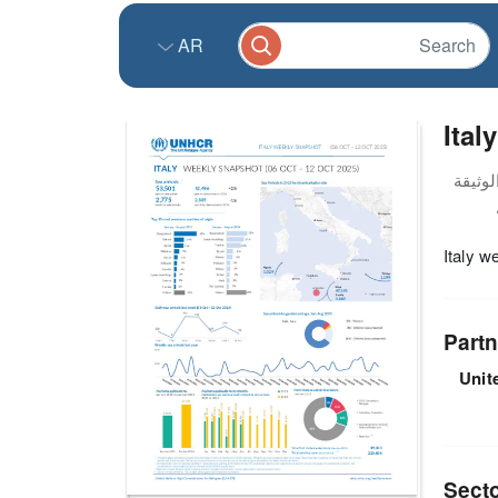
AR
Ital
Italy w
Partn
Unit
Sect