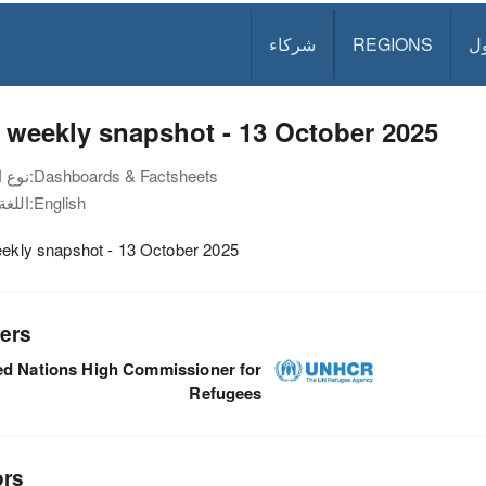
ل
REGIONS
شركاء
y weekly snapshot - 13 October 2025
Dashboards & Factsheets
نوع الوثيقة:
English
اللغة:
eekly snapshot - 13 October 2025
ers
ed Nations High Commissioner for
Refugees
ors