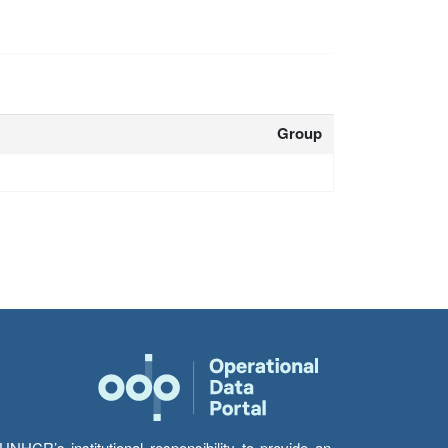
Group
HCR’s institutional responsibility to provide an