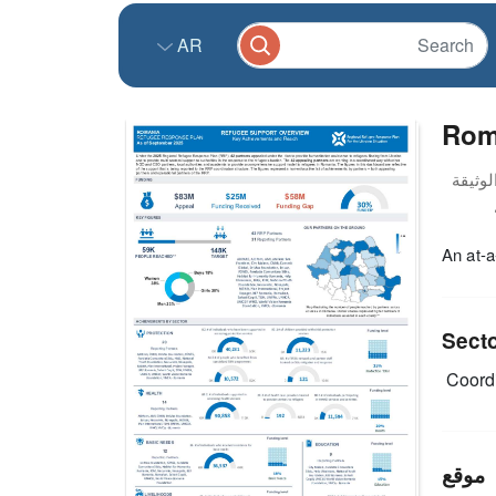
AR
Rom
An at-
Sect
Coordi
موقع