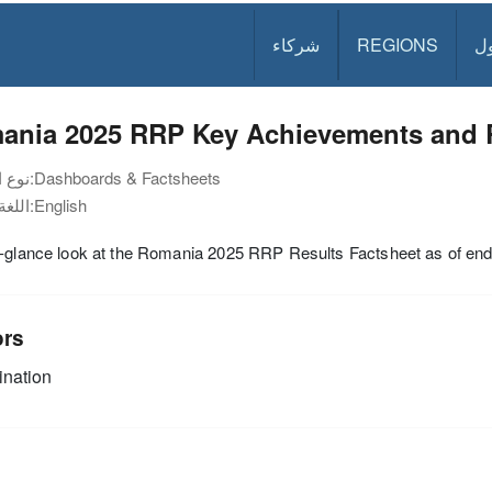
ل
REGIONS
شركاء
ania 2025 RRP Key Achievements and 
Dashboards & Factsheets
نوع الوثيقة:
English
اللغة:
a-glance look at the Romania 2025 RRP Results Factsheet as of en
ors
nation