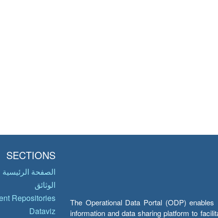
SECTIONS
الصفحة الرئيسية
الوثائق
nt Repositories
The Operational Data Portal (ODP) enables UN
Dataviz
information and data sharing platform to facil