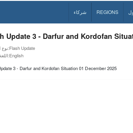
ل
REGIONS
شركاء
h Update 3 - Darfur and Kordofan Situ
Flash Update
نوع الوثيقة:
English
اللغة:
Update 3 - Darfur and Kordofan Situation 01 December 2025