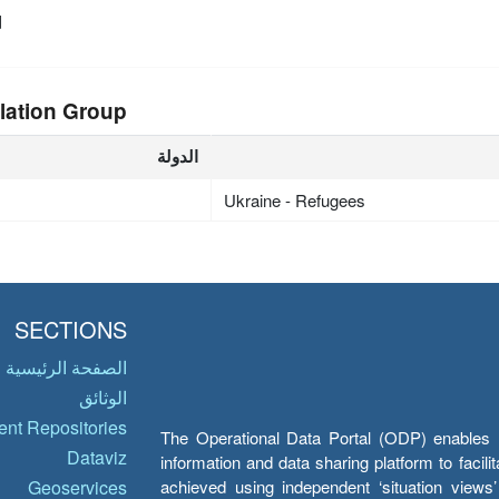
d
lation Group
الدولة
Ukraine - Refugees
SECTIONS
الصفحة الرئيسية
الوثائق
nt Repositories
The Operational Data Portal (ODP) enables UN
Dataviz
information and data sharing platform to facil
achieved using independent ‘situation view
Geoservices