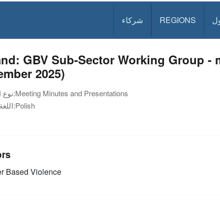
ل
REGIONS
شركاء
and: GBV Sub-Sector Working Group - m
ember 2025)
Meeting Minutes and Presentations
نوع الوثيقة:
Polish
اللغة:
ors
r Based Violence