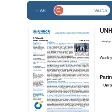
AR
UNH
Weekly
Partn
Unit