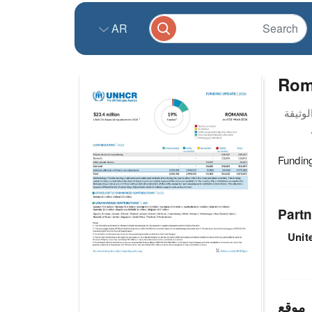
AR
Rom
Fundin
Partn
Unit
موقع