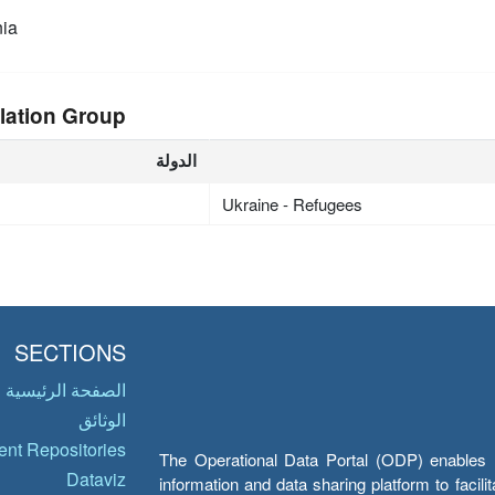
ia
lation Group
الدولة
Ukraine - Refugees
SECTIONS
الصفحة الرئيسية
الوثائق
nt Repositories
The Operational Data Portal (ODP) enables UN
Dataviz
information and data sharing platform to facil