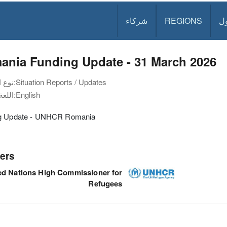
ل
REGIONS
شركاء
ania Funding Update - 31 March 2026
Situation Reports / Updates
نوع الوثيقة:
English
اللغة:
g Update - UNHCR Romania
ers
ed Nations High Commissioner for
Refugees