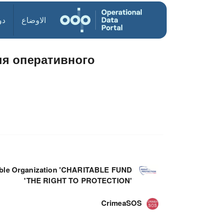
الاوضاع
دو
ння оперативного
able Organization 'CHARITABLE FUND
'THE RIGHT TO PROTECTION'
CrimeaSOS