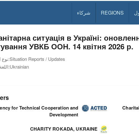
ل
REGIONS
شركاء
анітарна ситуація в Україні: оновле
гування УВКБ ООН. 14 квітня 2026 р.
Situation Reports / Updates
نوع الوثيقة:
Ukrainian
اللغة:
ers
ency for Technical Cooperation and
Charit
Development
CHARITY ROKADA, UKRAINE