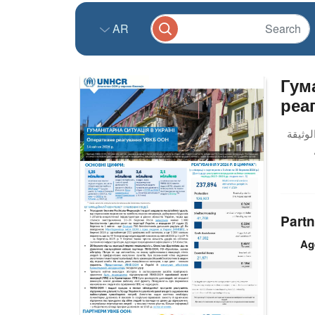
AR
Гум
реа
Partn
Ag