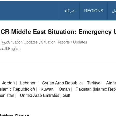
ل
REGIONS
شركاء
R Middle East Situation: Emergency Up
Situation Updates , Situation Reports / Updates
نوع الوثيقة:
English
اللغة:
Jordan
Lebanon
Syrian Arab Republic
Türkiye
Afgh
(Islamic Republic of)
Kuwait
Oman
Pakistan (Islamic Rep
menistan
United Arab Emirates
Gulf
lation Group