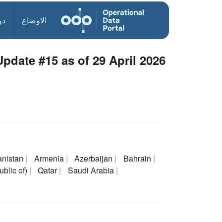
الاوضاع
دو
date #15 as of 29 April 2026
anistan
Armenia
Azerbaijan
Bahrain
ublic of)
Qatar
Saudi Arabia