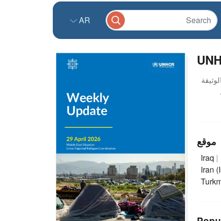
AR
UNHC
موقع
Iraq
Iran 
Turk
Popu