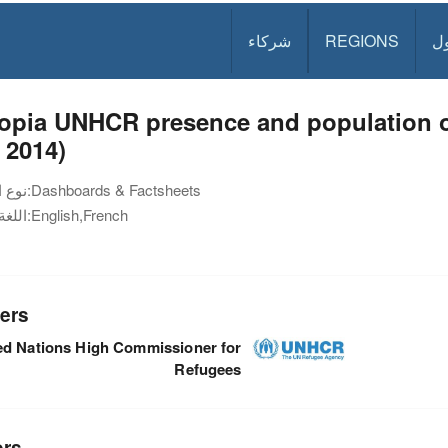
ل
REGIONS
شركاء
opia UNHCR presence and population of
 2014)
Dashboards & Factsheets
نوع الوثيقة:
English,French
اللغة:
ers
ed Nations High Commissioner for
Refugees
ors