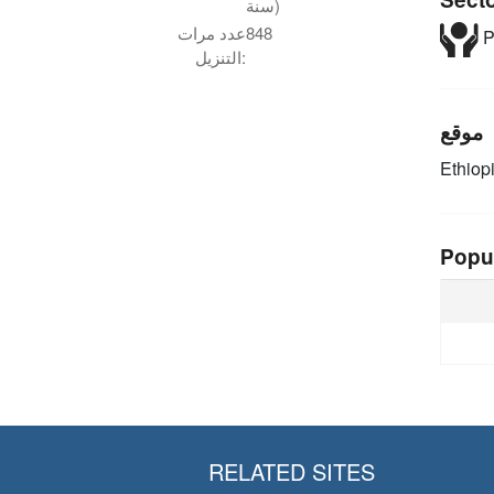
سنة)
848
عدد مرات
P
التنزيل:
موقع
Ethiop
Popu
RELATED SITES