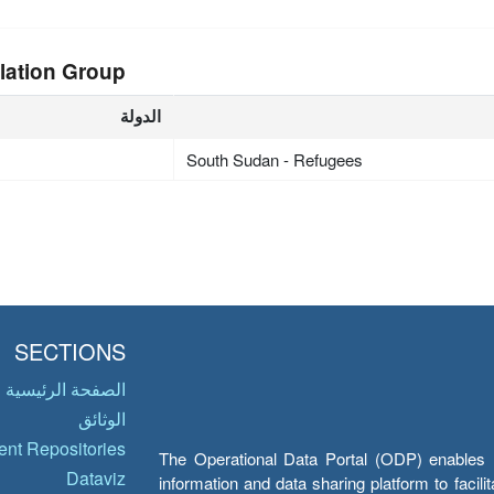
lation Group
الدولة
South Sudan - Refugees
SECTIONS
الصفحة الرئيسية
الوثائق
nt Repositories
The Operational Data Portal (ODP) enables UN
Dataviz
information and data sharing platform to facil