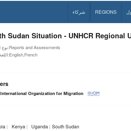
ل
REGIONS
شركاء
th Sudan Situation - UNHCR Regional 
Reports and Assessments
نوع الوثيقة:
English,French
اللغة:
ers
International Organization for Migration
pia
Kenya
Uganda
South Sudan