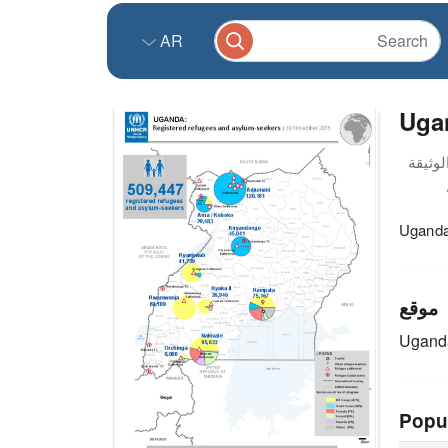
AR
Ugan
Uganda
موقع
Ugand
Popu