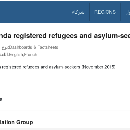
ل
REGIONS
شركاء
da registered refugees and asylum-se
Dashboards & Factsheets
نوع الوثيقة:
English,French
اللغة:
 registered refugees and asylum-seekers (November 2015)
a
lation Group