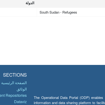
الدولة
South Sudan - Refugees
SECTIONS
الصفحة الرئيسية
الوثائق
nt Repositories
The Operational Data Portal (ODP) enables UN
Dataviz
information and data sharing platform to facil