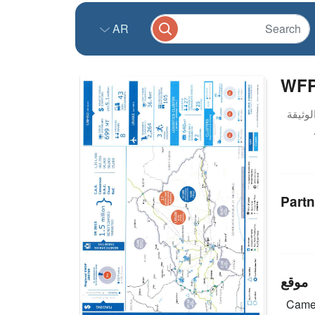
AR
WFP
Partn
موقع
Came