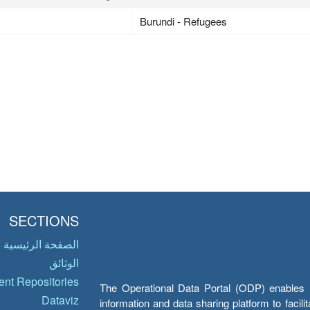
Burundi - Refugees
SECTIONS
الصفحة الرئيسية
الوثائق
nt Repositories
The Operational Data Portal (ODP) enables UN
Dataviz
information and data sharing platform to facil