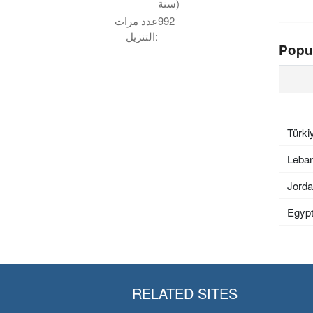
سنة)
992
عدد مرات
التنزيل:
Popu
Türki
Leba
Jord
Egyp
RELATED SITES